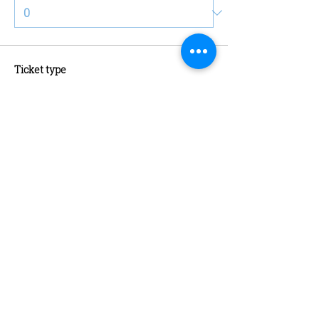
Ticket type
Schaatsen + Schaatshuur
More info
Price
€13.00
Quantity
Ticket type
Abonnement