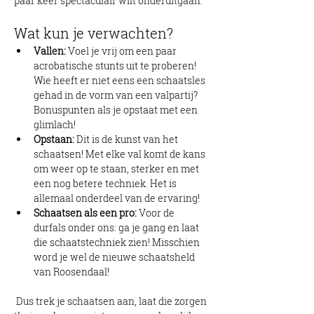
paar keer spectaculair wilt onderuitgaan.
Wat kun je verwachten?
Vallen:
 Voel je vrij om een paar 
acrobatische stunts uit te proberen! 
Wie heeft er niet eens een schaatsles 
gehad in de vorm van een valpartij? 
Bonuspunten als je opstaat met een 
glimlach!
Opstaan:
 Dit is de kunst van het 
schaatsen! Met elke val komt de kans 
om weer op te staan, sterker en met 
een nog betere techniek. Het is 
allemaal onderdeel van de ervaring!
Schaatsen als een pro:
 Voor de 
durfals onder ons: ga je gang en laat 
die schaatstechniek zien! Misschien 
word je wel de nieuwe schaatsheld 
van Roosendaal!
 Dus trek je schaatsen aan, laat die zorgen 