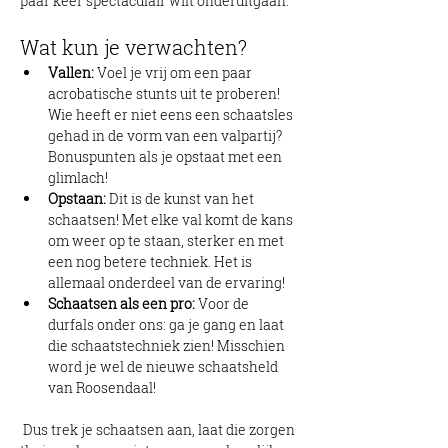
paar keer spectaculair wilt onderuitgaan.
Wat kun je verwachten?
Vallen:
 Voel je vrij om een paar 
acrobatische stunts uit te proberen! 
Wie heeft er niet eens een schaatsles 
gehad in de vorm van een valpartij? 
Bonuspunten als je opstaat met een 
glimlach!
Opstaan:
 Dit is de kunst van het 
schaatsen! Met elke val komt de kans 
om weer op te staan, sterker en met 
een nog betere techniek. Het is 
allemaal onderdeel van de ervaring!
Schaatsen als een pro:
 Voor de 
durfals onder ons: ga je gang en laat 
die schaatstechniek zien! Misschien 
word je wel de nieuwe schaatsheld 
van Roosendaal!
 Dus trek je schaatsen aan, laat die zorgen 