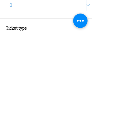
Ticket type
Schaatsen + Schaatshuur
More info
Price
€13.00
Quantity
Ticket type
Abonnement