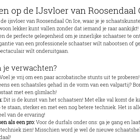
en op de IJsvloer van Roosendaal 
oon lekker kunt vallen zonder dat iemand je raar aankijkt! H
sen de perfecte gelegenheid om je innerlijke schaatser te on
egantie van een professionele schaatser wilt nabootsen of 
pectaculair wilt onderuitgaan.
 je verwachten?
 Voel je vrij om een paar acrobatische stunts uit te proberen!
 eens een schaatsles gehad in de vorm van een valpartij? B
opstaat met een glimlach!
:
 Dit is de kunst van het schaatsen! Met elke val komt de 
 te staan, sterker en met een nog betere techniek. Het is al
el van de ervaring!
en als een pro:
 Voor de durfals onder ons: ga je gang en laat
techniek zien! Misschien word je wel de nieuwe schaatshe
daal!