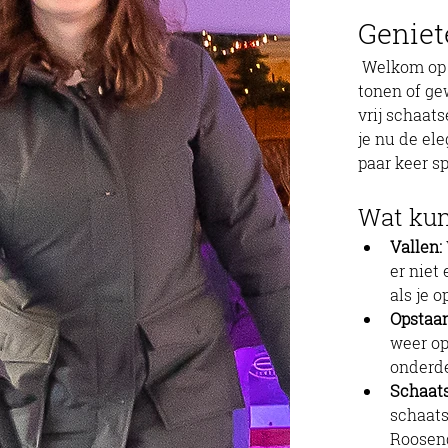
Geniet
 Welkom op de ijsvloer van Roosendaal On Ice, waar je je schaatskunsten kunt 
tonen of gew
vrij schaat
je nu de el
paar keer s
Wat kun
Vallen:
er niet
als je 
Opstaan
weer op
onderde
Schaats
schaats
Roosen