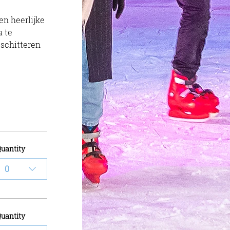
 te 
schitteren 
uantity
0
uantity