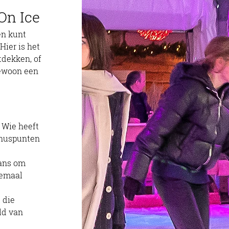
On Ice
ier is het 
tdekken, of 
gewoon een 
 Wie heeft 
onuspunten 
kans om 
lemaal 
 die 
ld van 