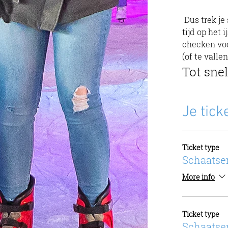
 Dus trek je schaatsen aan, laat die zorgen thuis en kom genieten van een heerlijke 
tijd op het 
checken voo
(of te vallen
Tot snel
Je tick
Ticket type
Schaatse
More info
Ticket type
Schaatse