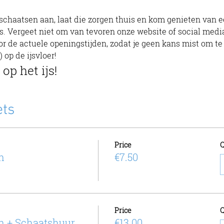
ijs. Vergeet niet om van tevoren onze website of social media
r de actuele openingstijden, zodat je geen kans mist om te 
) op de ijsvloer!
 op het ijs!
ets
Price
Q
n
€7.50
Price
Q
n + Schaatshuur
€13.00