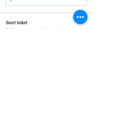
Soort ticket
Schaatsen + Schaatshuur
Meer info
Prijs
€ 13,00
Aantal
Soort ticket
Abonnement
Meer info