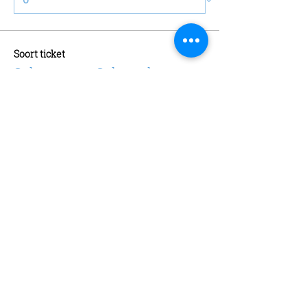
Soort ticket
Schaatsen + Schaatshuur
Meer info
Prijs
€ 13,00
Aantal
Soort ticket
Abonnement
Meer info