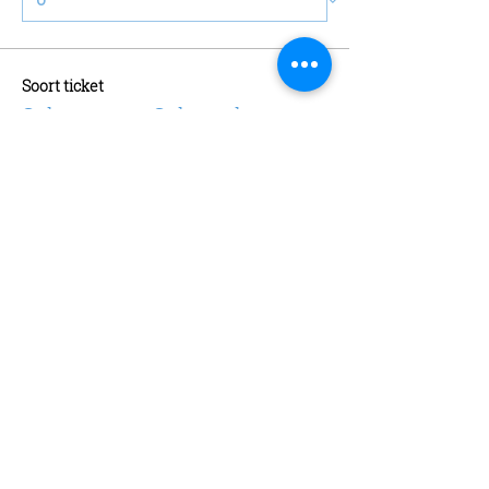
Soort ticket
Schaatsen + Schaatshuur
Meer info
Prijs
€ 13,00
Aantal
Soort ticket
Abonnement
Meer info