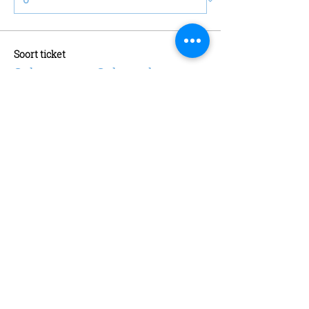
Soort ticket
Schaatsen + Schaatshuur
Meer info
Prijs
€ 13,00
Aantal
Soort ticket
Abonnement
Meer info