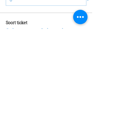
Soort ticket
Schaatsen + Schaatshuur
Meer info
Prijs
€ 13,00
Aantal
Soort ticket
Abonnement
Meer info