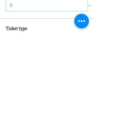
Ticket type
Schaatsen + Schaatshuur
More info
Price
€13.00
Quantity
Ticket type
Abonnement