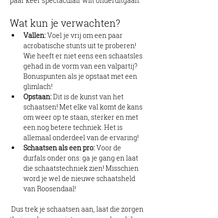
paar keer spectaculair wilt onderuitgaan.
Wat kun je verwachten?
Vallen:
 Voel je vrij om een paar 
acrobatische stunts uit te proberen! 
Wie heeft er niet eens een schaatsles 
gehad in de vorm van een valpartij? 
Bonuspunten als je opstaat met een 
glimlach!
Opstaan:
 Dit is de kunst van het 
schaatsen! Met elke val komt de kans 
om weer op te staan, sterker en met 
een nog betere techniek. Het is 
allemaal onderdeel van de ervaring!
Schaatsen als een pro:
 Voor de 
durfals onder ons: ga je gang en laat 
die schaatstechniek zien! Misschien 
word je wel de nieuwe schaatsheld 
van Roosendaal!
 Dus trek je schaatsen aan, laat die zorgen 