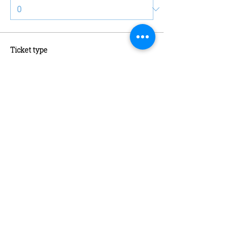
Ticket type
Schaatsen + Schaatshuur
More info
Price
€13.00
Quantity
Ticket type
Abonnement