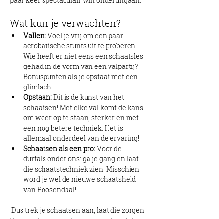
paar keer spectaculair wilt onderuitgaan.
Wat kun je verwachten?
Vallen:
 Voel je vrij om een paar 
acrobatische stunts uit te proberen! 
Wie heeft er niet eens een schaatsles 
gehad in de vorm van een valpartij? 
Bonuspunten als je opstaat met een 
glimlach!
Opstaan:
 Dit is de kunst van het 
schaatsen! Met elke val komt de kans 
om weer op te staan, sterker en met 
een nog betere techniek. Het is 
allemaal onderdeel van de ervaring!
Schaatsen als een pro:
 Voor de 
durfals onder ons: ga je gang en laat 
die schaatstechniek zien! Misschien 
word je wel de nieuwe schaatsheld 
van Roosendaal!
 Dus trek je schaatsen aan, laat die zorgen 