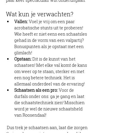
paar keer spectaculair wilt onderuitgaan.
Wat kun je verwachten?
Vallen:
 Voel je vrij om een paar 
acrobatische stunts uit te proberen! 
Wie heeft er niet eens een schaatsles 
gehad in de vorm van een valpartij? 
Bonuspunten als je opstaat met een 
glimlach!
Opstaan:
 Dit is de kunst van het 
schaatsen! Met elke val komt de kans 
om weer op te staan, sterker en met 
een nog betere techniek. Het is 
allemaal onderdeel van de ervaring!
Schaatsen als een pro:
 Voor de 
durfals onder ons: ga je gang en laat 
die schaatstechniek zien! Misschien 
word je wel de nieuwe schaatsheld 
van Roosendaal!
 Dus trek je schaatsen aan, laat die zorgen 