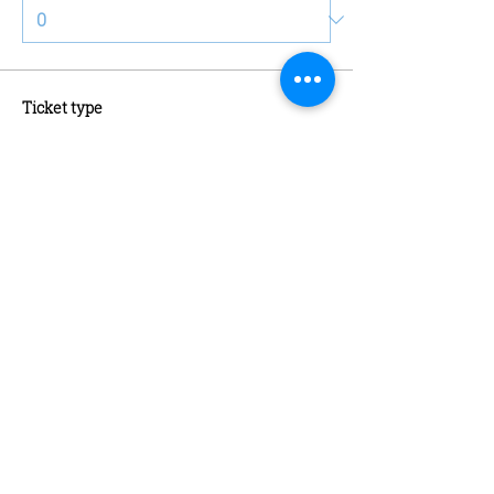
Ticket type
Schaatsen + Schaatshuur
More info
Price
€13.00
Quantity
Ticket type
Abonnement