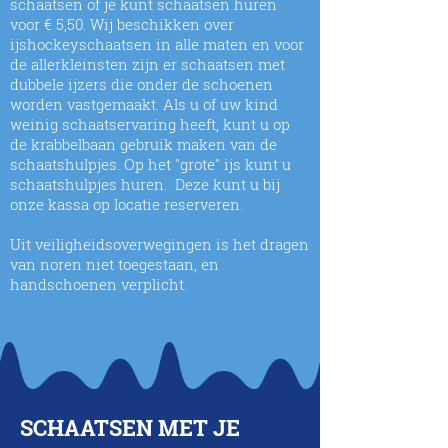
schaatsen of je kunt schaatsen huren
voor € 5,50. Wij beschikken over
ijshockeyschaatsen in alle maten en voor
de allerkleinsten zijn er schaatsen met
dubbele ijzers die onder de schoenen
worden vastgemaakt. Als u of uw kind
weinig schaatservaring heeft, kunt u op
de krabbelbaan gebruik maken van de
schaatshulpjes. Op het "grote" ijs kunt u
schaatshulpjes huren. Deze kunt u bij
onze kassa op locatie reserveren.
Uit veiligheidsoverwegingen is het dragen
van noren niet toegestaan, en
handschoenen verplicht.
SCHAATSEN MET JE