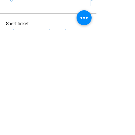
Soort ticket
Schaatsen + Schaatshuur
Meer info
Prijs
€ 13,00
Aantal
Soort ticket
Abonnement
Meer info