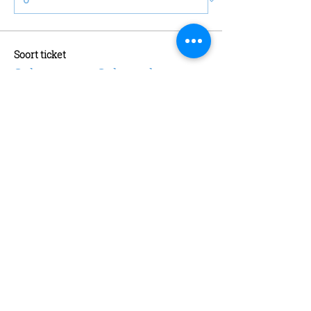
Soort ticket
Schaatsen + Schaatshuur
Meer info
Prijs
€ 13,00
Aantal
Soort ticket
Abonnement
Meer info