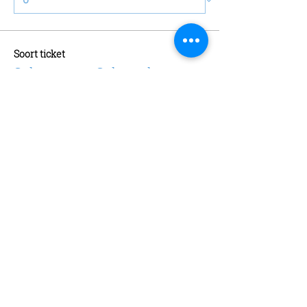
Soort ticket
Schaatsen + Schaatshuur
Meer info
Prijs
€ 13,00
Aantal
Soort ticket
Abonnement
Meer info