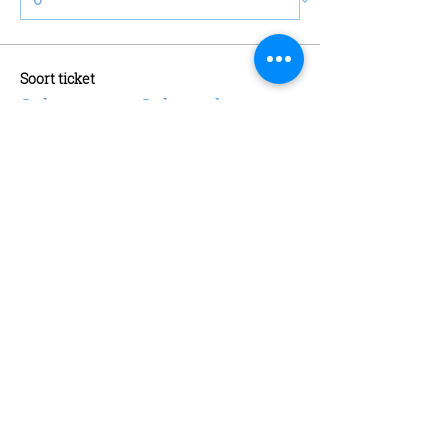
Soort ticket
Schaatsen + Schaatshuur
Meer info
Prijs
€ 13,00
Aantal
Soort ticket
Abonnement
Meer info