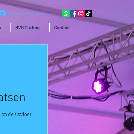
Schoolschaatsen
s
BVR Curling
Contact
atsen
 op de ijsvloer!