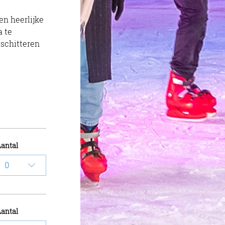
 te 
schitteren 
antal
0
antal