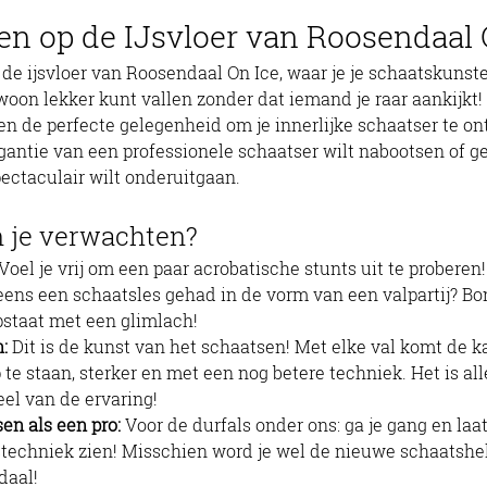
en op de IJsvloer van Roosendaal 
oon lekker kunt vallen zonder dat iemand je raar aankijkt! H
sen de perfecte gelegenheid om je innerlijke schaatser te on
egantie van een professionele schaatser wilt nabootsen of 
pectaculair wilt onderuitgaan.
 je verwachten?
 Voel je vrij om een paar acrobatische stunts uit te proberen!
 eens een schaatsles gehad in de vorm van een valpartij? B
opstaat met een glimlach!
:
 Dit is de kunst van het schaatsen! Met elke val komt de 
 te staan, sterker en met een nog betere techniek. Het is al
el van de ervaring!
en als een pro:
 Voor de durfals onder ons: ga je gang en laat
techniek zien! Misschien word je wel de nieuwe schaatshe
daal!