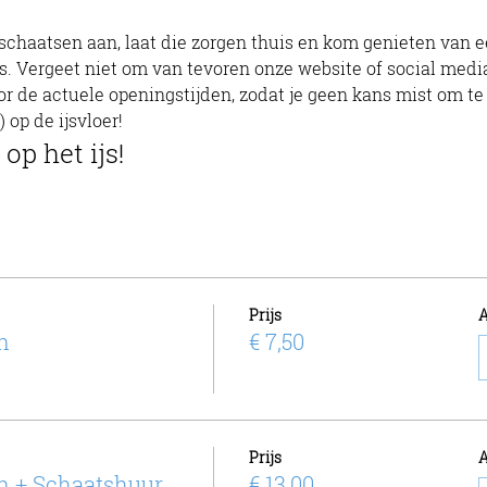
ijs. Vergeet niet om van tevoren onze website of social media
r de actuele openingstijden, zodat je geen kans mist om te 
) op de ijsvloer!
 op het ijs!
Prijs
A
n
€ 7,50
Prijs
A
n + Schaatshuur
€ 13,00