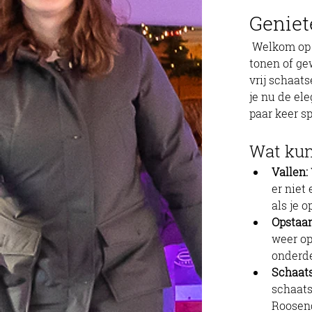
Geniet
 Welkom op de ijsvloer van Roosendaal On Ice, waar je je schaatskunsten kunt 
tonen of gew
vrij schaat
je nu de el
paar keer s
Wat kun
Vallen:
er niet
als je 
Opstaan
weer op
onderde
Schaats
schaats
Roosen