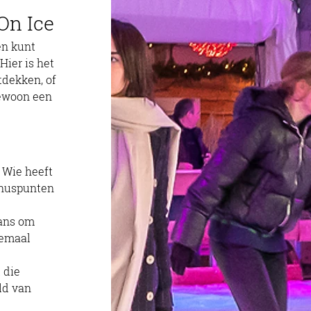
On Ice
ier is het 
tdekken, of 
gewoon een 
 Wie heeft 
onuspunten 
kans om 
lemaal 
 die 
ld van 