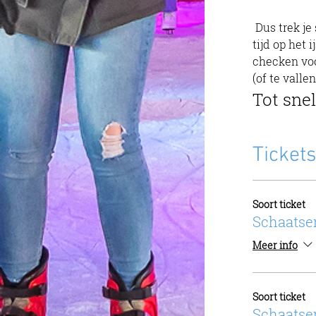
 Dus trek je schaatsen aan, laat die zorgen thuis en kom genieten van een heerlijke 
tijd op het 
checken voo
(of te vallen
Tot snel
Tickets
Soort ticket
Schaatse
Meer info
Soort ticket
Schaatse