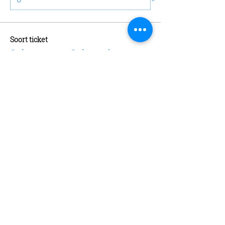
Soort ticket
Schaatsen + Schaatshuur
Meer info
Prijs
€ 13,00
Aantal
Soort ticket
Abonnement
Meer info