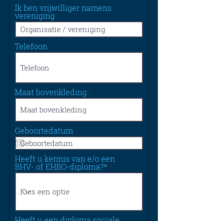
Ik ben vrijwilliger namens
vereniging
Telefoon
Maat bovenkleding
Geboortedatum
Heeft u kennis van e/o een
BHV- of EHBO-diploma?*
Heeft u een diploma sociale