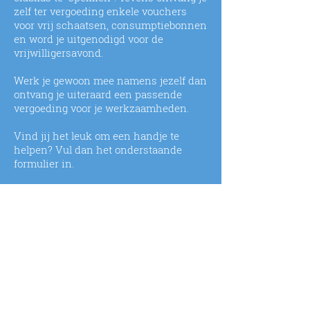
zelf ter vergoeding enkele vouchers
voor vrij schaatsen, consumptiebonnen
en word je uitgenodigd voor de
vrijwilligersavond.
Werk je gewoon mee namens jezelf dan
ontvang je uiteraard een passende
vergoeding voor je werkzaamheden.
V
ind jij het leuk om een handje te
helpen? Vul dan het onderstaande
formulier in.